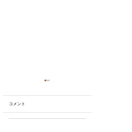
コメント
やられ役×７
花栄会大盛況！
コメントを追加…