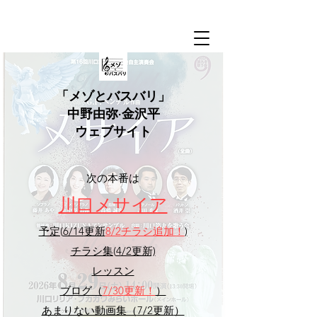
​「メゾとバスバリ」
中野由弥·金沢平
ウェブサイト
​次の本番は
​川口メサイア
予定(
6/14
更新
8/2
チラシ追加！
)
チラシ集(
4/2更新)
レッスン
ブログ（
7/30
更新！
）
あまりない動画集（
7/2更新
）