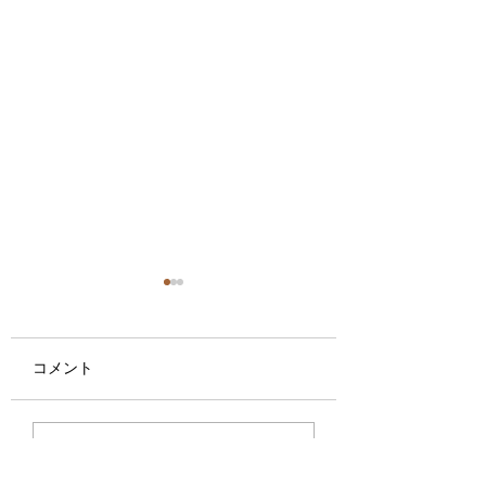
コメント
やられ役×７
花栄会大盛況！
コメントを追加…