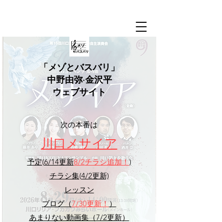
​「メゾとバスバリ」
中野由弥·金沢平
ウェブサイト
​次の本番は
​川口メサイア
予定(
6/14
更新
8/2
チラシ追加！
)
チラシ集(
4/2更新)
レッスン
ブログ（
7/30
更新！
）
あまりない動画集（
7/2更新
）