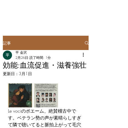
記事
平 金沢
2月26日
読了時間: 1分
効能:血流促進・滋養強壮
更新日：
3月1日
Le vociのボエーム、絶賛稽古中で
す。ベテラン勢の声が素晴らしすぎ
て隣で聴いてると脈拍上がって毛穴