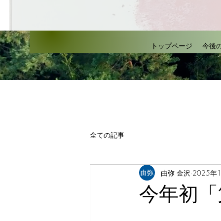
トップページ
今後
全ての記事
由弥 金沢
2025年
今年初「