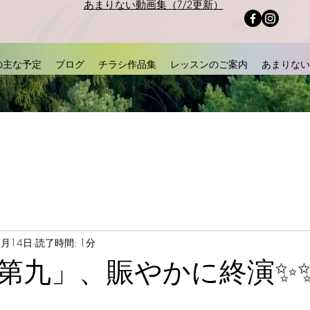
あまりない動画集（
7/2更新
）
の主な予定
ブログ
チラシ作品集
レッスンのご案内
あまりない
1月14日
読了時間: 1分
第九」、賑やかに終演✨