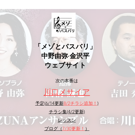
​「メゾとバスバリ」
中野由弥·金沢平
ウェブサイト
​次の本番は
​川口メサイア
予定(
6/14
更新
8/2
チラシ追加！
)
チラシ集(
4/2更新)
レッスン
ブログ（
7/30
更新！
）