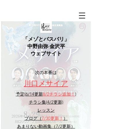
​「メゾとバスバリ」
中野由弥·金沢平
ウェブサイト
​次の本番は
​川口メサイア
予定(
6/14
更新
8/2
チラシ追加！
)
チラシ集(
4/2更新)
レッスン
ブログ（
7/30
更新！
）
あまりない動画集（
7/2更新
）