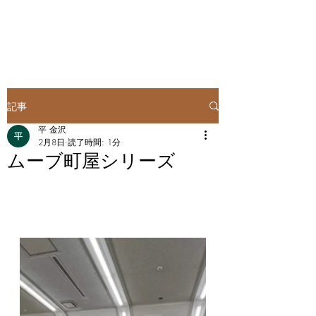
記事
平 金沢
2月8日
読了時間: 1分
ムーブ町屋シリーズ