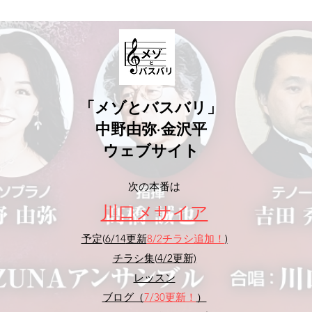
​「メゾとバスバリ」
中野由弥·金沢平
ウェブサイト
​次の本番は
​川口メサイア
予定(
6/14
更新
8/2
チラシ追加！
)
チラシ集(
4/2更新)
レッスン
ブログ（
7/30
更新！
）