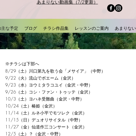
あまりない動画集（
7/2更新
）
の主な予定
ブログ
チラシ作品集
レッスンのご案内
あまりない
​※チラシは下部へ
8/29（土）川口第九を歌う会「メサイア」（中野）
9/22（火）流山でボエーム（金沢）
9/23（水）ヨウミタラコユイ（金沢・中野）
9/26（土）コシ・ファン・トゥッテ（金沢）
10/3（土）ヨハネ受難曲（金沢・中野）
10/24（土）椿姫（金沢）​
11/14（土）ルネ小平でモツレク（金沢）
11/15（日）デュオリサイタル（中野）
11/27（金）仙道作三コンサート（金沢）
12/5（土）？（金沢・中野）